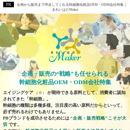
企画から販売まで伴走してくれる幹細胞化粧品OEM・ODM会社特集｜
きれいはだMaker
企画・販売の“戦略”も任せられる
幹細胞化粧品OEM・ODM会社特集
エイジングケア
が期待できる原料として、消費者に認知
（※）
されてきた「幹細胞」。
幹細胞の種類は多種多様。注目度の高い原料だからといって、
必ず売れるわけでもありません。
PBブランドを成功させるためには
“企画・販売戦略”こそが大
切
です。