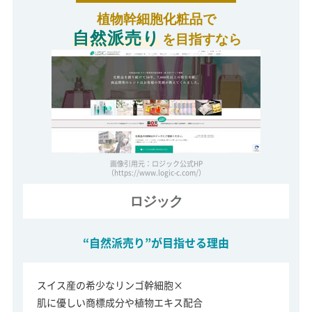
植物幹細胞化粧品で
自然派売り
を目指すなら
画像引用元：ロジック公式HP
（https://www.logic-c.com/）
ロジック
“自然派売り”が目指せる理由
スイス産の希少なリンゴ幹細胞×
肌に優しい商標成分や植物エキス配合