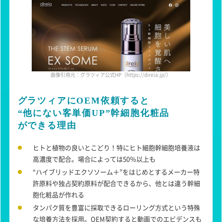
画像引用元：グラツィア公式HP（https://direia.jp/）
グラツィアにOEM依頼すると
“他にない客単価UP”幹細胞化粧品
ができる理由
ヒトと植物の良いとこどり！特にヒト細胞幹細胞培養液は
高濃度で配合。場合によっては50％以上も
“ハイブリッドエクソソーム＋”をはじめとするメーカー特
許原料や独占契約原料が配合できるから、他とは違う幹細
胞化粧品が作れる
タンパク質を豊富に採取できるローリング方式という特殊
な培養方法を
採用。OEM契約すると動画でのエビデンスも