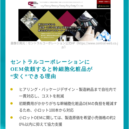
画像引用元：セントラルコーポレーション公式HP（https://www.central-web.co.j
p/）
セントラルコーポレーションに
OEM依頼すると幹細胞化粧品が
“安く”できる理由
ヒアリング・パッケージデザイン・製造納品まで自社内で
一貫対応し、
コストを削減
初期費用がかかりがちな幹細胞化粧品OEMの負担を軽減す
るため、
小ロット100本から対応
小ロットOEMに関しては、製造原価を希望小売価格の約2
0％以内に
抑えて協力支援