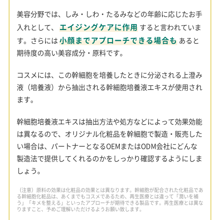
美容分野では、しみ・しわ・たるみなどの年齢に応じたお手
エイジングケアに作用
入れとして、
すると言われていま
小顔までアプローチできる場合も
す。さらには
あると
期待度の高い美容成分・原料です。
コスメには、この幹細胞を培養したときに分泌される上澄み
液（培養液）から抽出される幹細胞培養液エキスが使用され
ます。
幹細胞培養液エキスは抽出方法や処方などによって効果効能
は異なるので、オリジナル化粧品を幹細胞で製造・販売した
い場合は、パートナーとなるOEMまたはODM会社にどんな
製造法で提供してくれるのかをしっかり確認するようにしま
しょう。
（注意）原料の効果は化粧品の効果とは異なります。幹細胞が配合された化粧品であ
る幹細胞化粧品は、あくまでもコスメであるため、再生医療とは違って「潤いを補
う」「キメを整える」といったアプローチが期待できる製品です。再生医療とは異な
りますこと、予めご理解いただけるようお願い致します。