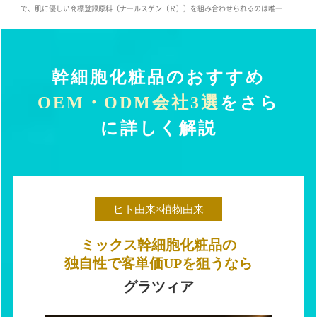
で、肌に優しい商標登録原料（ナールスゲン（Ｒ））を組み合わせられるのは唯一
幹細胞化粧品のおすすめ
OEM・ODM会社3選
をさら
に詳しく解説
ヒト由来×植物由来
ミックス幹細胞化粧品の
独自性で
客単価UPを狙うなら
グラツィア