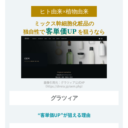
ヒト由来×植物由来
ミックス幹細胞化粧品の
客単価UP
独自性で
を狙うなら
画像引用元：グラツィア公式HP
（https://direia.jp/oem.php）
グラツィア
“客単価UP”が狙える理由