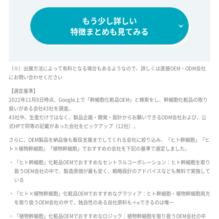
もう少し詳しい
特徴まとめも見てみる
（※）出展方法によって有料となる場合もあるようなので、詳しくは直接OEM・ODM会社
にお問い合わせください
【選定基準】
2022年11月8日時点、Google上で「幹細胞化粧品OEM」と検索をし、幹細胞化粧品の取り
扱いがある会社43社を調査。
43社中、生産だけではなく、製品企画・開発・設計からお願いできるODM会社および、公
式HPで同等の記載があった会社をピックアップ（12社）。
さらに、OEM製品を納品後も販促支援までしてくれる会社に絞り込み、「ヒト幹細胞」「ヒ
ト×植物幹細胞」「植物幹細胞」でおすすめの会社を下記の基準で選定しました。
「ヒト幹細胞」化粧品OEMでおすすめなセントラルコーポレーション：ヒト幹細胞を取り
扱うOEM会社の中で、製造原価が最も安く、戦略設計のアドバイスなども無料で実施して
いる
「ヒト×植物幹細胞」化粧品OEMでおすすめなグラツィア：ヒト幹細胞・植物幹細胞両方
を取り扱うOEM会社の中で、独自性のある自社原料も＋αできるのは唯一
「植物幹細胞」化粧品OEMでおすすめなロジック：植物幹細胞を取り扱うOEM会社の中