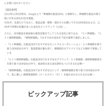
にお問い合わせください
【選定基準】
2022年11月8日時点、Google上で「幹細胞化粧品OEM」と検索をし、幹細胞化粧品の取り
扱いがある会社43社を調査。
43社中、生産だけではなく、製品企画・開発・設計からお願いできるODM会社および、公
式HPで同等の記載があった会社をピックアップ（12社）。
さらに、OEM製品を納品後も販促支援までしてくれる会社に絞り込み、「ヒト幹細胞」「ヒ
ト×植物幹細胞」「植物幹細胞」でおすすめの会社を下記の基準で選定しました。
「ヒト幹細胞」化粧品OEMでおすすめなセントラルコーポレーション：ヒト幹細胞を取り
扱うOEM会社の中で、製造原価が最も安く、戦略設計のアドバイスなども無料で実施して
いる
「ヒト×植物幹細胞」化粧品OEMでおすすめなグラツィア：ヒト幹細胞・植物幹細胞両方
を取り扱うOEM会社の中で、独自性のある自社原料も＋αできるのは唯一
「植物幹細胞」化粧品OEMでおすすめなロジック：植物幹細胞を取り扱うOEM会社の中
で、肌に優しい商標登録原料（ナールスゲン（Ｒ））を組み合わせられるのは唯一
ピックアップ記事