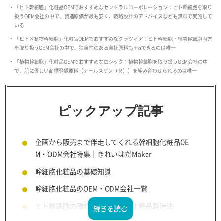
「ヒト幹細胞」化粧品OEMでおすすめなセントラルコーポレーション：ヒト幹細胞を取り
扱うOEM会社の中で、製造原価が最も安く、戦略設計のアドバイスなども無料で実施して
いる
「ヒト×植物幹細胞」化粧品OEMでおすすめなグラツィア：ヒト幹細胞・植物幹細胞両方
を取り扱うOEM会社の中で、独自性のある自社原料も＋αできるのは唯一
「植物幹細胞」化粧品OEMでおすすめなロジック：植物幹細胞を取り扱うOEM会社の中
で、肌に優しい商標登録原料（ナールスゲン（Ｒ））を組み合わせられるのは唯一
ピックアップ記事
企画から販売まで伴走してくれる幹細胞化粧品OE
M・ODM会社特集｜きれいはだMaker
幹細胞化粧品の基礎知識
幹細胞化粧品のOEM・ODM会社一覧
ヒト幹細胞の種類・その効果と化粧品製造法