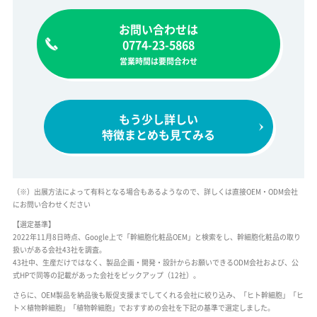
お問い合わせは
0774-23-5868
営業時間は要問合わせ
もう少し詳しい
特徴まとめも見てみる
（※）出展方法によって有料となる場合もあるようなので、詳しくは直接OEM・ODM会社
にお問い合わせください
【選定基準】
2022年11月8日時点、Google上で「幹細胞化粧品OEM」と検索をし、幹細胞化粧品の取り
扱いがある会社43社を調査。
43社中、生産だけではなく、製品企画・開発・設計からお願いできるODM会社および、公
式HPで同等の記載があった会社をピックアップ（12社）。
さらに、OEM製品を納品後も販促支援までしてくれる会社に絞り込み、「ヒト幹細胞」「ヒ
ト×植物幹細胞」「植物幹細胞」でおすすめの会社を下記の基準で選定しました。