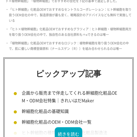
ト×植物幹細胞」「植物幹細胞」でおすすめの会社を下記の基準で選定しました。
「ヒト幹細胞」化粧品OEMでおすすめなセントラルコーポレーション：ヒト幹細胞を取り
扱うOEM会社の中で、製造原価が最も安く、戦略設計のアドバイスなども無料で実施して
いる
「ヒト×植物幹細胞」化粧品OEMでおすすめなグラツィア：ヒト幹細胞・植物幹細胞両方
を取り扱うOEM会社の中で、独自性のある自社原料も＋αできるのは唯一
「植物幹細胞」化粧品OEMでおすすめなロジック：植物幹細胞を取り扱うOEM会社の中
で、肌に優しい商標登録原料（ナールスゲン（Ｒ））を組み合わせられるのは唯一
ピックアップ記事
企画から販売まで伴走してくれる幹細胞化粧品OE
M・ODM会社特集｜きれいはだMaker
幹細胞化粧品の基礎知識
幹細胞化粧品のOEM・ODM会社一覧
ヒト幹細胞の種類・その効果と化粧品製造法