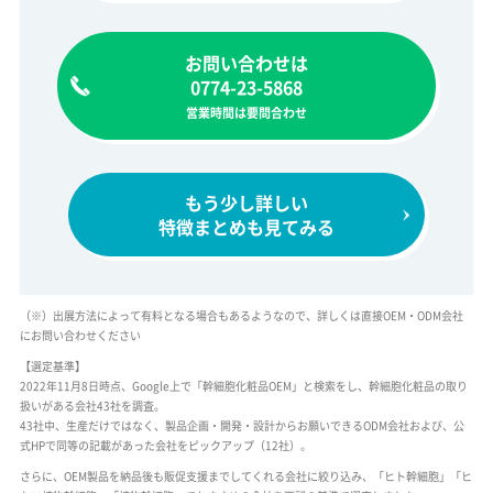
お問い合わせは
0774-23-5868
営業時間は要問合わせ
もう少し詳しい
特徴まとめも見てみる
（※）出展方法によって有料となる場合もあるようなので、詳しくは直接OEM・ODM会社
にお問い合わせください
【選定基準】
2022年11月8日時点、Google上で「幹細胞化粧品OEM」と検索をし、幹細胞化粧品の取り
扱いがある会社43社を調査。
43社中、生産だけではなく、製品企画・開発・設計からお願いできるODM会社および、公
式HPで同等の記載があった会社をピックアップ（12社）。
さらに、OEM製品を納品後も販促支援までしてくれる会社に絞り込み、「ヒト幹細胞」「ヒ