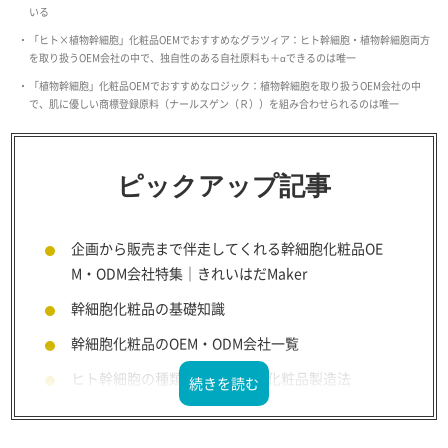
いる
「ヒト×植物幹細胞」化粧品OEMでおすすめなグラツィア：ヒト幹細胞・植物幹細胞両方
を取り扱うOEM会社の中で、独自性のある自社原料も＋αできるのは唯一
「植物幹細胞」化粧品OEMでおすすめなロジック：植物幹細胞を取り扱うOEM会社の中
で、肌に優しい商標登録原料（ナールスゲン（Ｒ））を組み合わせられるのは唯一
ピックアップ記事
企画から販売まで伴走してくれる幹細胞化粧品OE
M・ODM会社特集｜きれいはだMaker
幹細胞化粧品の基礎知識
幹細胞化粧品のOEM・ODM会社一覧
ヒト幹細胞の種類・その効果と化粧品製造法
植物幹細胞の種類・その効果と化粧品製造法