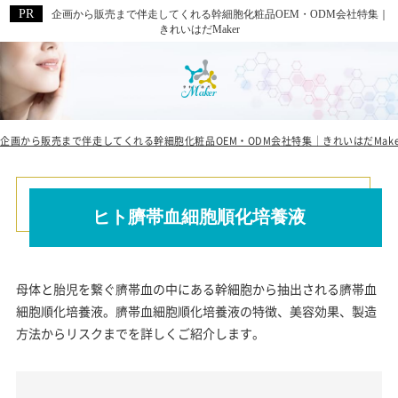
企画から販売まで伴走してくれる幹細胞化粧品OEM・ODM会社特集｜
きれいはだMaker
企画から販売まで伴走してくれる幹細胞化粧品OEM・ODM会社特集｜きれいはだMake
ヒト臍帯血細胞順化培養液
母体と胎児を繋ぐ臍帯血の中にある幹細胞から抽出される臍帯血
細胞順化培養液。臍帯血細胞順化培養液の特徴、美容効果、製造
方法からリスクまでを詳しくご紹介します。