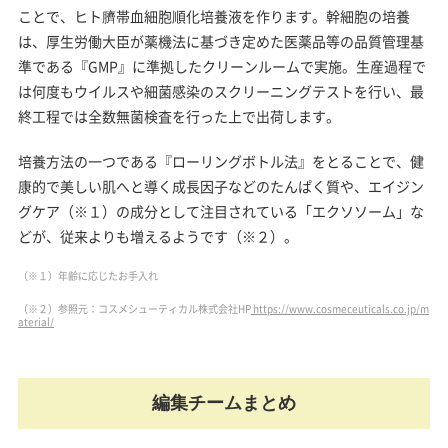
ことで、ヒト臍帯血細胞順化培養液を作ります。幹細胞の培養
は、厚生労働大臣が薬機法に基づき定めた医薬品等の品質管理基
準である『GMP』に準拠したクリーンルームで実施。生産過程で
は何度もウイルスや細菌感染のスクリーニングテストを行い、最
終工程では全数無菌検査を行った上で出荷します。
培養方法の一つである『ローリングボトル法』をとることで、健
康的で美しい肌へと導く成長因子などのたんぱく質や、エイジン
グケア（※１）の成分として注目されている「エクソソーム」な
どが、従来よりも増えるようです（※２）。
（※１）年齢に応じたお手入れ
（※２）参照元：コスメシューティカル株式会社HP
https://www.cosmeceuticals.co.jp/m
aterial/
編集チームまとめ