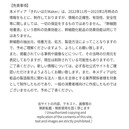
【免責事項】
本メディア『きれいはだMaker』は、2022年11月～2023年2月時点の
情報をもとに、制作しておりますが、情報の正確性、有効性、安全性
等に関しましては、一切の保証をするものではありません。「幹細胞
培養液」という原料の効果効能と、幹細胞化粧品の効果効能は同じで
はありません。
幹細胞の抽出元、培養方法、処方、製造方法によってことなりますの
で、予めご理解くださいますよう、よろしくお願い致します。
また、掲載されている事例や画像などについて、その当時の引用元を
表記しておりますが、現在は削除されている可能性もありますので、
ご了承ください。新しい情報については、必ず各社公式サイトをご確
認いただけますようよろしくお願い致します。また、本メディアは化
粧品の製造販売に関わる法人・個人を主体とする業界関係者様を対象
として制作したものであり、一般の消費者様向けに作成したものでは
ございませんので、予めご了承ください。
当サイトの内容、テキスト、画像等の
無断転載・無断使用を固く禁じます
（ Unauthorized copying and
replication of the contents of this site,
text and images are strictly prohibited.）