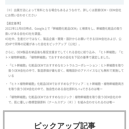
（※）出展方法によって有料となる場合もあるようなので、詳しくは直接OEM・ODM会社
にお問い合わせください
【選定基準】
2022年11月8日時点、Google上で「幹細胞化粧品OEM」と検索をし、幹細胞化粧品の取り
扱いがある会社43社を調査。
43社中、生産だけではなく、製品企画・開発・設計からお願いできるODM会社および、公
式HPで同等の記載があった会社をピックアップ（12社）。
さらに、OEM製品を納品後も販促支援までしてくれる会社に絞り込み、「ヒト幹細胞」「ヒ
ト×植物幹細胞」「植物幹細胞」でおすすめの会社を下記の基準で選定しました。
「ヒト幹細胞」化粧品OEMでおすすめなセントラルコーポレーション：ヒト幹細胞を取り
扱うOEM会社の中で、製造原価が最も安く、戦略設計のアドバイスなども無料で実施して
いる
「ヒト×植物幹細胞」化粧品OEMでおすすめなグラツィア：ヒト幹細胞・植物幹細胞両方
を取り扱うOEM会社の中で、独自性のある自社原料も＋αできるのは唯一
「植物幹細胞」化粧品OEMでおすすめなロジック：植物幹細胞を取り扱うOEM会社の中
で、肌に優しい商標登録原料（ナールスゲン（Ｒ））を組み合わせられるのは唯一
ピックアップ記事