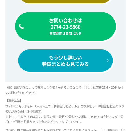
お問い合わせは
0774-23-5868
営業時間は要問合わせ
もう少し詳しい
特徴まとめも見てみる
（※）出展方法によって有料となる場合もあるようなので、詳しくは直接OEM・ODM会社
にお問い合わせください
【選定基準】
2022年11月8日時点、Google上で「幹細胞化粧品OEM」と検索をし、幹細胞化粧品の取り
扱いがある会社43社を調査。
43社中、生産だけではなく、製品企画・開発・設計からお願いできるODM会社および、公
式HPで同等の記載があった会社をピックアップ（12社）。
さらに、OEM製品を納品後も販促支援までしてくれる会社に絞り込み、「ヒト幹細胞」「ヒ